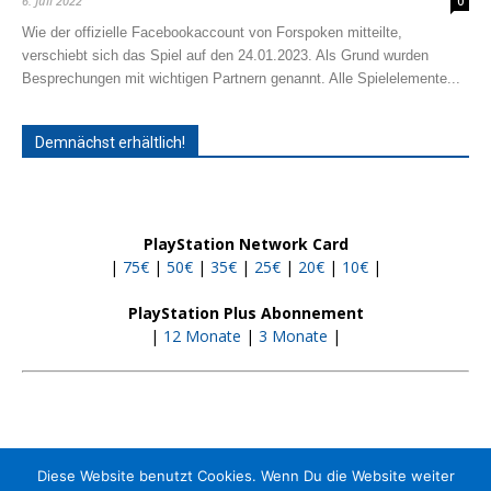
6. Juli 2022
0
Wie der offizielle Facebookaccount von Forspoken mitteilte,
verschiebt sich das Spiel auf den 24.01.2023. Als Grund wurden
Besprechungen mit wichtigen Partnern genannt. Alle Spielelemente...
Demnächst erhältlich!
PlayStation Network Card
|
75€
|
50€
|
35€
|
25€
|
20€
|
10€
|
PlayStation Plus Abonnement
|
12 Monate
|
3 Monate
|
Diese Website benutzt Cookies. Wenn Du die Website weiter