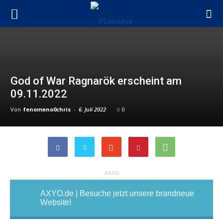
God of War Ragnarök erscheint am
09.11.2022
Von
fenomeno0chris
-
6. Juli 2022
0
AXYO
AXYO.de | Besuche jetzt unsere brandneue
Website!