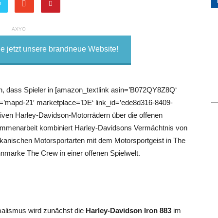
n
AXYO
 jetzt unsere brandneue Website!
n, dass Spieler in [amazon_textlink asin=’B072QY8Z8Q‘
re=’mapd-21′ marketplace=’DE‘ link_id=’ede8d316-8409-
iven Harley-Davidson-Motorrädern über die offenen
ammenarbeit kombiniert Harley-Davidsons Vermächtnis von
ikanischen Motorsportarten mit dem Motorsportgeist in The
nmarke The Crew in einer offenen Spielwelt.
imalismus wird zunächst die
Harley-Davidson Iron 883
im