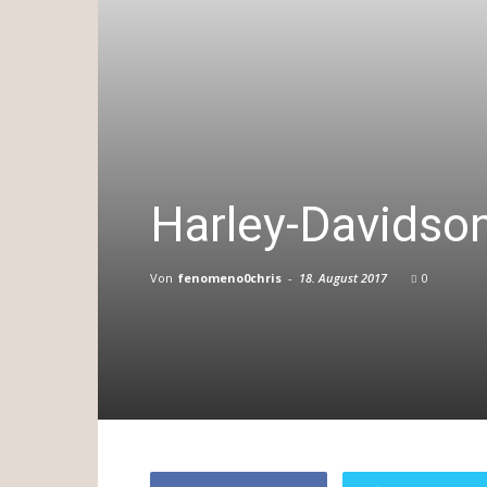
Harley-Davidson
Von
fenomeno0chris
-
18. August 2017
0