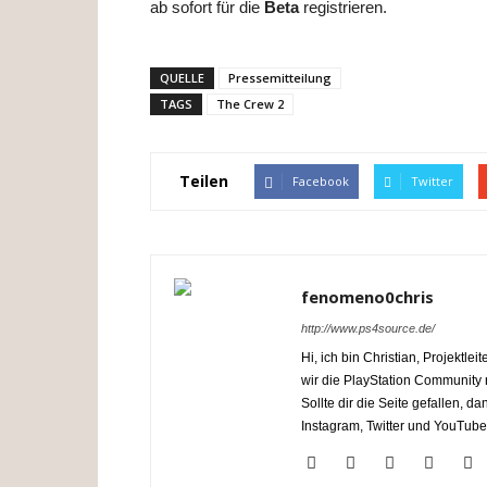
ab sofort für die
Beta
registrieren.
QUELLE
Pressemitteilung
TAGS
The Crew 2
Teilen
Facebook
Twitter
fenomeno0chris
http://www.ps4source.de/
Hi, ich bin Christian, Projektl
wir die PlayStation Communit
Sollte dir die Seite gefallen, 
Instagram, Twitter und YouTube