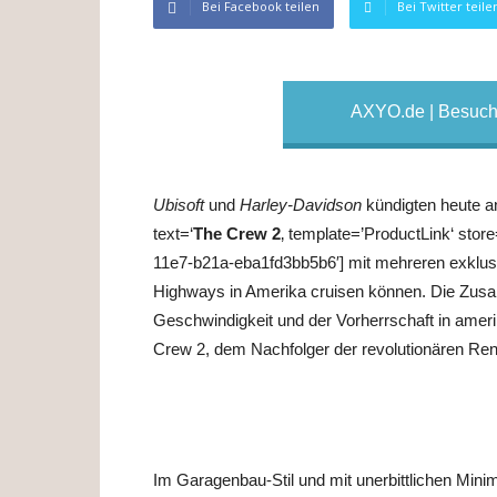
Bei Facebook teilen
Bei Twitter teile
AXYO.de | Besuche
Ubisoft
und
Harley-Davidson
kündigten heute a
text=‘
The Crew 2
‚ template=’ProductLink‘ sto
11e7-b21a-eba1fd3bb5b6′] mit mehreren exklus
Highways in Amerika cruisen können. Die Zus
Geschwindigkeit und der Vorherrschaft in amer
Crew 2, dem Nachfolger der revolutionären Ren
Im Garagenbau-Stil und mit unerbittlichen Min