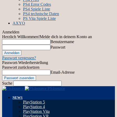
PS4 Error Codes
PS4 Spiele Liste
PS4 technische Daten
PS Vita Spiele Liste
AXYO
Anmelden
Herzlich Willkommen!
Melde dich in deinem Konto an
Benutzername
Passwort
Passwort vergessen?
Passwort-Wiederherstellung
Passwort zurücksetzen
Email-Adresse
Suche
PS4source
NEWS
PlayStation 5
PlayStation 4
PlayStation Vita
PlayStation VR