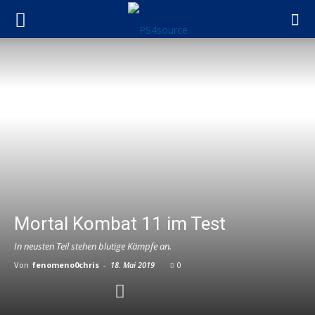
Mortal Kombat 11 im Test
In neusten Teil stehen blutige Kämpfe an.
Von
fenomeno0chris
-
18. Mai 2019
0