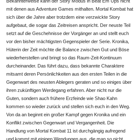
Bekannterweise kann der Story Modus in Beat
Em
Ups
nicht
mit denen aus Adventure Games mithalten.
Mortal
Kombat
hat
sich über die Jahre aber trotzdem eine verzwickte Story
aufgebaut, die sogar das Zeitreisen anspricht. Der neuste Teil
setzt auf die Geschehnisse der Vorgänger an und stellt euch
vor den bisher mächtigsten Gegenspieler der Serie.
Kronika
,
Hüterin der Zeit möchte die Balance zwischen Gut und Böse
wiederherstellen und bringt so das Raum-Zeit-Kontinuum
durcheinander. Das führt dazu, dass bekannte Charaktere
mitsamt deren Persönlichkeiten aus den ersten Teilen in die
Gegenwart des neusten Ablegers geraten und so einiges über
ihren zukünftigen Werdegang erfahren. Aber nicht nur die
Guten, sondern auch frühere Erzfeinde wie Shao Kahn
kommen so wieder zurück und stellen sich euch in den Weg.
Von da an beginnt ein großer Kampf gegen
Kronika
und ein
Konflikt zwischen Gegenwart und Vergangenheit.
Die
Handlung von
Mortal
Kombat
11 ist durchgängig aufregend
und kommt mit einigen Wendungen aus, die man so nicht