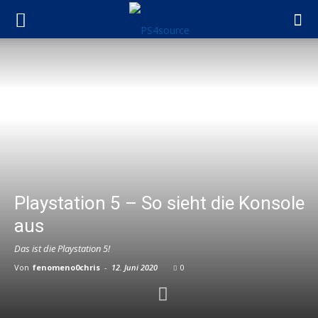
Playstation 5 – So sieht die Konsole
aus
Das ist die Playstation 5!
Von
fenomeno0chris
-
12. Juni 2020
0