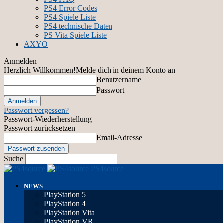
PS4 Error Codes
PS4 Spiele Liste
PS4 technische Daten
PS Vita Spiele Liste
AXYO
Anmelden
Herzlich Willkommen!
Melde dich in deinem Konto an
Benutzername
Passwort
Passwort vergessen?
Passwort-Wiederherstellung
Passwort zurücksetzen
Email-Adresse
Suche
PS4source
NEWS
PlayStation 5
PlayStation 4
PlayStation Vita
PlayStation VR