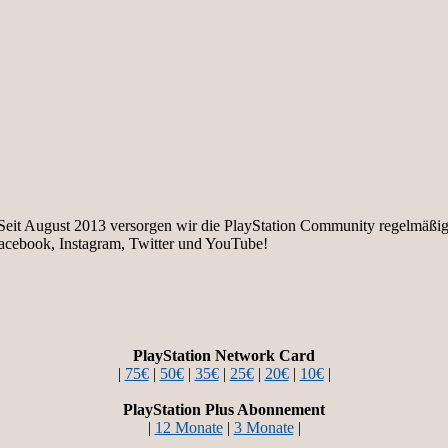
e. Seit August 2013 versorgen wir die PlayStation Community regelmäß
facebook, Instagram, Twitter und YouTube!
PlayStation Network Card
|
75€
|
50€
|
35€
|
25€
|
20€
|
10€
|
PlayStation Plus Abonnement
|
12 Monate
|
3 Monate
|