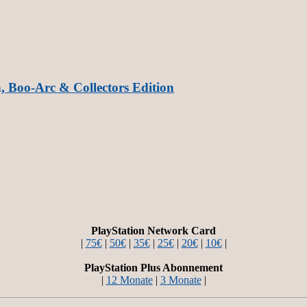
, Boo-Arc & Collectors Edition
PlayStation Network Card
|
75€
|
50€
|
35€
|
25€
|
20€
|
10€
|
PlayStation Plus Abonnement
|
12 Monate
|
3 Monate
|