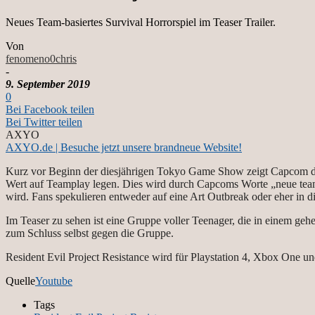
Neues Team-basiertes Survival Horrorspiel im Teaser Trailer.
Von
fenomeno0chris
-
9. September 2019
0
Bei Facebook teilen
Bei Twitter teilen
AXYO
AXYO.de | Besuche jetzt unsere brandneue Website!
Kurz vor Beginn der diesjährigen Tokyo Game Show zeigt Capcom da
Wert auf Teamplay legen. Dies wird durch Capcoms Worte „neue teamb
wird. Fans spekulieren entweder auf eine Art Outbreak oder eher in 
Im Teaser zu sehen ist eine Gruppe voller Teenager, die in einem ge
zum Schluss selbst gegen die Gruppe.
Resident Evil Project Resistance wird für Playstation 4, Xbox One
Quelle
Youtube
Tags