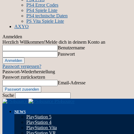
PS4 Error Codes
PS4 Spiele Liste
PS4 technische Daten
PS Vita Spiele Liste
AXYO
Anmelden
Herzlich Willkommen!
Melde dich in deinem Konto an
Benutzername
Passwort
Passwort vergessen?
Passwort-Wiederherstellung
Passwort zurücksetzen
Email-Adresse
Suche
PS4source
NEWS
PlayStation 5
PlayStation 4
PlayStation Vita
PlayStation VR