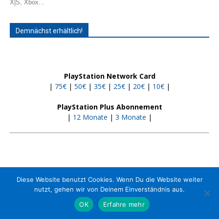
X|S, Xbox...
Demnächst erhältlich!
PlayStation Network Card
|
75€
|
50€
|
35€
|
25€
|
20€
|
10€
|
PlayStation Plus Abonnement
|
12 Monate
|
3 Monate
|
Diese Website benutzt Cookies. Wenn Du die Website weiter
nutzt, gehen wir von Deinem Einverständnis aus.
Kontakt
Jobs
Impressum
Media-Kit
OK
Erfahre mehr
© 2013 - 2023 PS4source