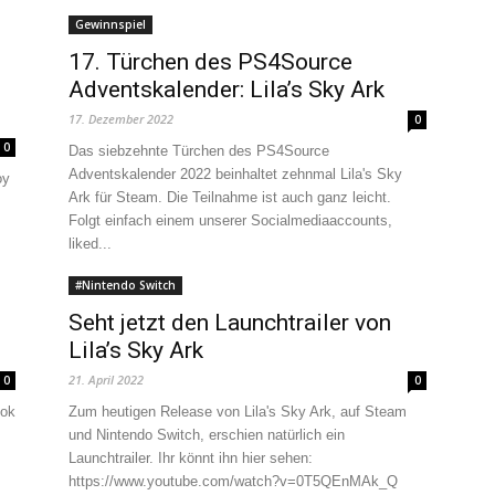
Gewinnspiel
17. Türchen des PS4Source
Adventskalender: Lila’s Sky Ark
17. Dezember 2022
0
0
Das siebzehnte Türchen des PS4Source
Adventskalender 2022 beinhaltet zehnmal Lila's Sky
oy
Ark für Steam. Die Teilnahme ist auch ganz leicht.
Folgt einfach einem unserer Socialmediaaccounts,
liked...
#Nintendo Switch
Seht jetzt den Launchtrailer von
Lila’s Sky Ark
21. April 2022
0
0
ook
Zum heutigen Release von Lila's Sky Ark, auf Steam
und Nintendo Switch, erschien natürlich ein
Launchtrailer. Ihr könnt ihn hier sehen:
https://www.youtube.com/watch?v=0T5QEnMAk_Q