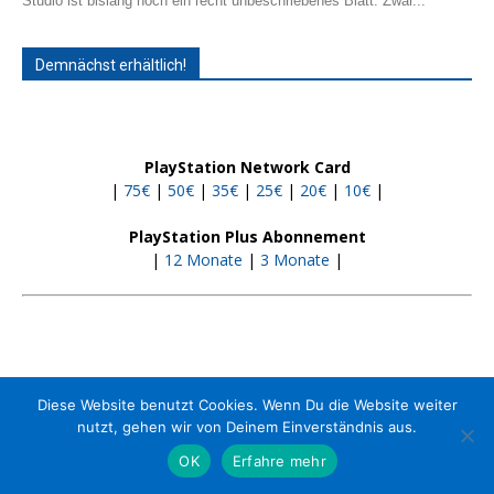
Studio ist bislang noch ein recht unbeschriebenes Blatt. Zwar...
Demnächst erhältlich!
PlayStation Network Card
|
75€
|
50€
|
35€
|
25€
|
20€
|
10€
|
PlayStation Plus Abonnement
|
12 Monate
|
3 Monate
|
Diese Website benutzt Cookies. Wenn Du die Website weiter
Kontakt
Jobs
Impressum
Media-Kit
nutzt, gehen wir von Deinem Einverständnis aus.
OK
Erfahre mehr
© 2013 - 2023 PS4source