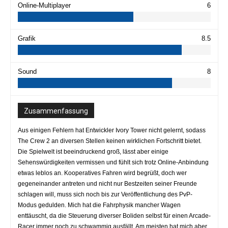
Online-Multiplayer
6
Grafik
8.5
Sound
8
Zusammenfassung
Aus einigen Fehlern hat Entwickler Ivory Tower nicht gelernt, sodass
The Crew 2 an diversen Stellen keinen wirklichen Fortschritt bietet.
Die Spielwelt ist beeindruckend groß, lässt aber einige
Sehenswürdigkeiten vermissen und fühlt sich trotz Online-Anbindung
etwas leblos an. Kooperatives Fahren wird begrüßt, doch wer
gegeneinander antreten und nicht nur Bestzeiten seiner Freunde
schlagen will, muss sich noch bis zur Veröffentlichung des PvP-
Modus gedulden. Mich hat die Fahrphysik mancher Wagen
enttäuscht, da die Steuerung diverser Boliden selbst für einen Arcade-
Racer immer noch zu schwammig ausfällt. Am meisten hat mich aber