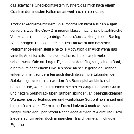
das schwache Checkpointsystem frustriert, das mich nach einem
Crash in den meisten Fällen unfair weit nach hinten setzte.
Trotz der Probleme mit dem Spiel möchte ich nicht aus den Augen
verlieren, was The Crew 2 hingegen klasse macht. Es gibt zahlreiche
Vehikelarten, die eine gehörige Portion Abwechslung in den Racing-
Alltag bringen. Die Jagd nach neuen Followern und besseren
Performance-Teilen stellt eine tolle Motivation dar. Auch wenn das
virtuelle Amerika teils lieblos gestaltet ist, hat es auch viele
sehenswerte Orte auf Lager. Egal ob mit dem Flugzeug, einem Boot,
einem Auto oder einem Bike: Ich habe nicht nur gerne an Rennen
teilgenommen, sondern bin auch durch das simple Erkunden der
Spielwelt gut unterhalten worden. Als Rennspielfan bin ich schon
bester Laune, wenn ich mit einem schnellen Wagen bei toller Grafik
und nettem Soundtrack über Rampen springen, an beeindruckenden
Wahrzeichen vorbeihuschen und waghalsige Serpentinen hinauf und
hinab düsen kann. Für mich ist Forza Horizon 3 nach wie vor das
Nonplusultra der Open World Racer, doch auf der PS4 gibt The Crew
2 eben nicht in jeder, doch in mancher Hinsicht eine ähnlich gute
Figur ab.