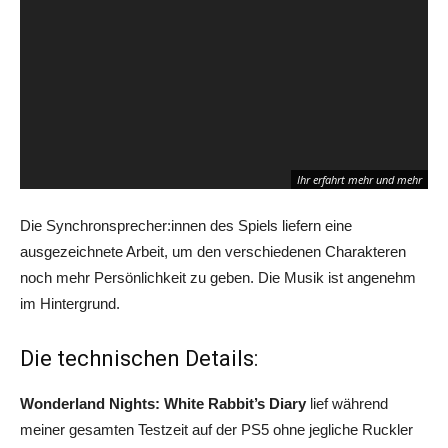
Schon erfahrt ihr ein Geheimnis
Ihr erfahrt mehr und mehr
Die Synchronsprecher:innen des Spiels liefern eine
ausgezeichnete Arbeit, um den verschiedenen Charakteren
noch mehr Persönlichkeit zu geben. Die Musik ist angenehm
im Hintergrund.
Wen schickt ihr zusammen auf die nächste Aktivität?
Die technischen Details:
Wonderland Nights: White Rabbit’s Diary
lief während
meiner gesamten Testzeit auf der PS5 ohne jegliche Ruckler
An all diesen Ort