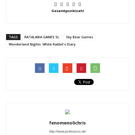
Gesamtpunktzahl
TAGS
RATALAIKA GAMES SL
Sky Bear Games
Wonderland Nights: White Rabbit's Diary
fenomeno0chris
http://www.ps4source.de/