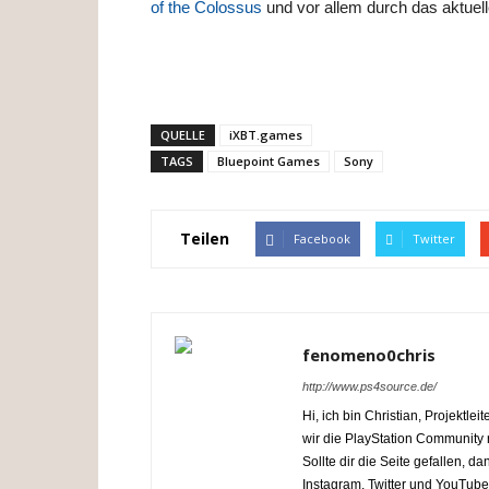
of the Colossus
und vor allem durch das aktue
QUELLE
iXBT.games
TAGS
Bluepoint Games
Sony
Teilen
Facebook
Twitter
fenomeno0chris
http://www.ps4source.de/
Hi, ich bin Christian, Projektl
wir die PlayStation Communit
Sollte dir die Seite gefallen, 
Instagram, Twitter und YouTube