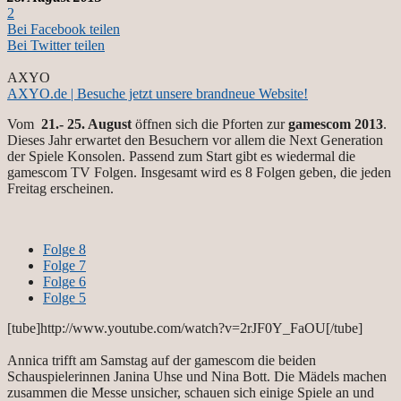
2
Bei Facebook teilen
Bei Twitter teilen
AXYO
AXYO.de | Besuche jetzt unsere brandneue Website!
Vom
21.- 25. August
öffnen sich die Pforten zur
gamescom 2013
.
Dieses Jahr erwartet den Besuchern vor allem die Next Generation
der Spiele Konsolen. Passend zum Start gibt es wiedermal die
gamescom TV Folgen. Insgesamt wird es 8 Folgen geben, die jeden
Freitag erscheinen.
Folge 8
Folge 7
Folge 6
Folge 5
[tube]http://www.youtube.com/watch?v=2rJF0Y_FaOU[/tube]
Annica trifft am Samstag auf der gamescom die beiden
Schauspielerinnen Janina Uhse und Nina Bott. Die Mädels machen
zusammen die Messe unsicher, schauen sich einige Spiele an und