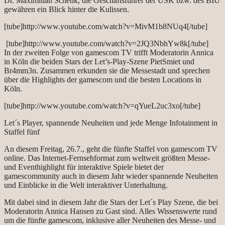
Dr. Maximilian Schenk, die Geschäftsführer der USK bzw. des BIU
gewähren ein Blick hinter die Kulissen.
[tube]http://www.youtube.com/watch?v=MivM1b8NUq4[/tube]
[tube]http://www.youtube.com/watch?v=2JQ3NbhYw8k[/tube]
In der zweiten Folge von gamescom TV trifft Moderatorin Annica
in Köln die beiden Stars der Let’s-Play-Szene PietSmiet und
Br4mm3n. Zusammen erkunden sie die Messestadt und sprechen
über die Highlights der gamescom und die besten Locations in
Köln.
[tube]http://www.youtube.com/watch?v=qYueL2uc3xo[/tube]
Let´s Player, spannende Neuheiten und jede Menge Infotainment in
Staffel fünf
An diesem Freitag, 26.7., geht die fünfte Staffel von gamescom TV
online. Das Internet-Fernsehformat zum weltweit größten Messe-
und Eventhighlight für interaktive Spiele bietet der
gamescommunity auch in diesem Jahr wieder spannende Neuheiten
und Einblicke in die Welt interaktiver Unterhaltung.
Mit dabei sind in diesem Jahr die Stars der Let´s Play Szene, die bei
Moderatorin Annica Hansen zu Gast sind. Alles Wissenswerte rund
um die fünfte gamescom, inklusive aller Neuheiten des Messe- und