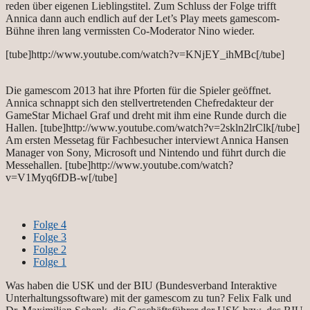
reden über eigenen Lieblingstitel. Zum Schluss der Folge trifft
Annica dann auch endlich auf der Let’s Play meets gamescom-
Bühne ihren lang vermissten Co-Moderator Nino wieder.
[tube]http://www.youtube.com/watch?v=KNjEY_ihMBc[/tube]
Die gamescom 2013 hat ihre Pforten für die Spieler geöffnet.
Annica schnappt sich den stellvertretenden Chefredakteur der
GameStar Michael Graf und dreht mit ihm eine Runde durch die
Hallen. [tube]http://www.youtube.com/watch?v=2skln2lrClk[/tube]
Am ersten Messetag für Fachbesucher interviewt Annica Hansen
Manager von Sony, Microsoft und Nintendo und führt durch die
Messehallen. [tube]http://www.youtube.com/watch?
v=V1Myq6fDB-w[/tube]
Folge 4
Folge 3
Folge 2
Folge 1
Was haben die USK und der BIU (Bundesverband Interaktive
Unterhaltungssoftware) mit der gamescom zu tun? Felix Falk und