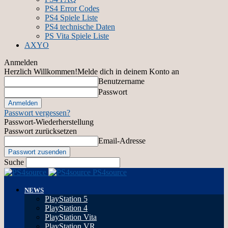
PS4 Error Codes
PS4 Spiele Liste
PS4 technische Daten
PS Vita Spiele Liste
AXYO
Anmelden
Herzlich Willkommen!
Melde dich in deinem Konto an
Benutzername
Passwort
Passwort vergessen?
Passwort-Wiederherstellung
Passwort zurücksetzen
Email-Adresse
Suche
PS4source
NEWS
PlayStation 5
PlayStation 4
PlayStation Vita
PlayStation VR