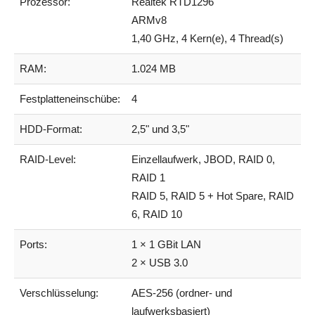
Prozessor:
Realtek RTD1296
ARMv8
1,40 GHz, 4 Kern(e), 4 Thread(s)
RAM:
1.024 MB
Festplatteneinschübe:
4
HDD-Format:
2,5" und 3,5"
RAID-Level:
Einzellaufwerk, JBOD, RAID 0,
RAID 1
RAID 5, RAID 5 + Hot Spare, RAID
6, RAID 10
Ports:
1 × 1 GBit LAN
2 × USB 3.0
Verschlüsselung:
AES-256 (ordner- und
laufwerksbasiert)