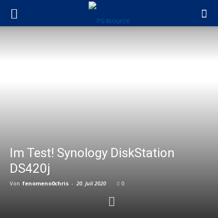
Im Test! Synology DiskStation
DS420j
Von
fenomeno0chris
-
20. Juli 2020
0