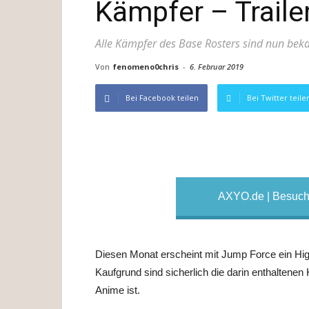
Kämpfer – Traile
Alle Kämpfer des Base Rosters sind nun bek
Von
fenomeno0chris
-
6. Februar 2019
Bei Facebook teilen
Bei Twitter teile
AXYO.de | Besuche
Diesen Monat erscheint mit Jump Force ein Hig
Kaufgrund sind sicherlich die darin enthalten
Anime ist.