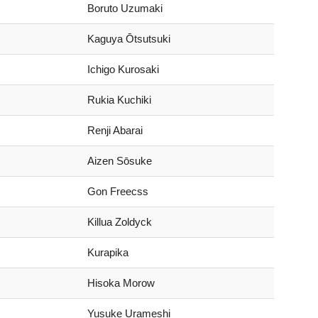
Boruto Uzumaki
Kaguya Ōtsutsuki
Ichigo Kurosaki
Rukia Kuchiki
Renji Abarai
Aizen Sōsuke
Gon Freecss
Killua Zoldyck
Kurapika
Hisoka Morow
Yusuke Urameshi