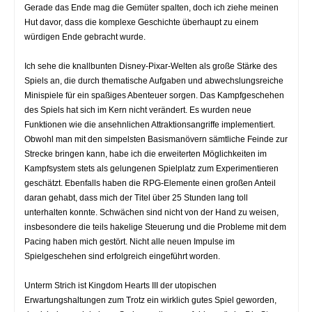
Gerade das Ende mag die Gemüter spalten, doch ich ziehe meinen
Hut davor, dass die komplexe Geschichte überhaupt zu einem
würdigen Ende gebracht wurde.
Ich sehe die knallbunten Disney-Pixar-Welten als große Stärke des
Spiels an, die durch thematische Aufgaben und abwechslungsreiche
Minispiele für ein spaßiges Abenteuer sorgen. Das Kampfgeschehen
des Spiels hat sich im Kern nicht verändert. Es wurden neue
Funktionen wie die ansehnlichen Attraktionsangriffe implementiert.
Obwohl man mit den simpelsten Basismanövern sämtliche Feinde zur
Strecke bringen kann, habe ich die erweiterten Möglichkeiten im
Kampfsystem stets als gelungenen Spielplatz zum Experimentieren
geschätzt. Ebenfalls haben die RPG-Elemente einen großen Anteil
daran gehabt, dass mich der Titel über 25 Stunden lang toll
unterhalten konnte. Schwächen sind nicht von der Hand zu weisen,
insbesondere die teils hakelige Steuerung und die Probleme mit dem
Pacing haben mich gestört. Nicht alle neuen Impulse im
Spielgeschehen sind erfolgreich eingeführt worden.
Unterm Strich ist Kingdom Hearts III der utopischen
Erwartungshaltungen zum Trotz ein wirklich gutes Spiel geworden,