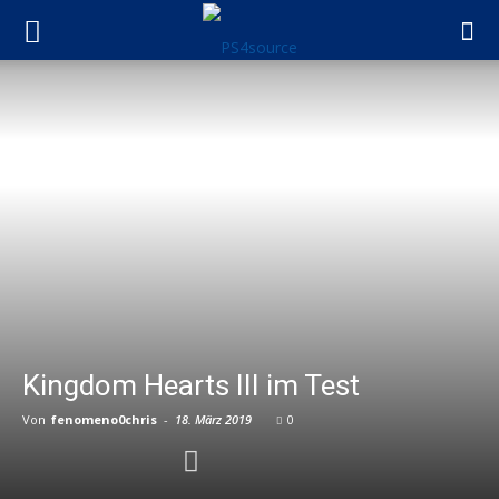
Kingdom Hearts III im Test
Von
fenomeno0chris
-
18. März 2019
0