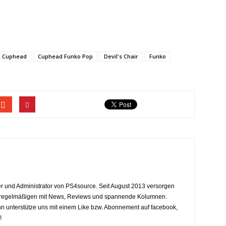
Cuphead
Cuphead Funko Pop
Devil's Chair
Funko
eiter und Administrator von PS4source. Seit August 2013 versorgen
y regelmäßigen mit News, Reviews und spannende Kolumnen.
dann unterstütze uns mit einem Like bzw. Abonnement auf facebook,
!