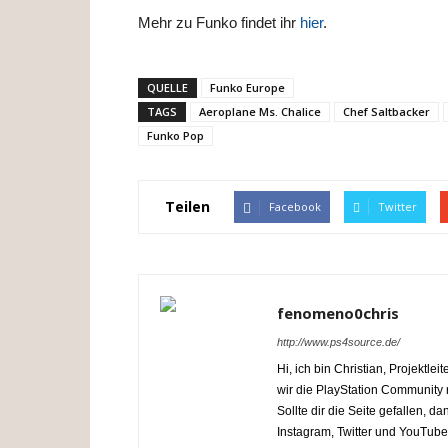
Mehr zu Funko findet ihr
hier
.
QUELLE
Funko Europe
TAGS
Aeroplane Ms. Chalice
Chef Saltbacker
Funko Pop
Teilen
Facebook
Twitter
fenomeno0chris
http://www.ps4source.de/
Hi, ich bin Christian, Projektl
wir die PlayStation Communit
Sollte dir die Seite gefallen, 
Instagram, Twitter und YouTube