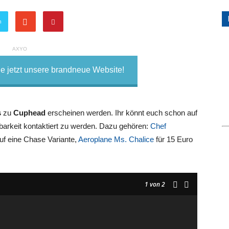
n
AXYO
 jetzt unsere brandneue Website!
s
zu
Cuphead
erscheinen werden. Ihr könnt euch schon auf
gbarkeit kontaktiert zu werden. Dazu gehören:
Chef
uf eine Chase Variante,
Aeroplane Ms. Chalice
für 15 Euro
1
von 2