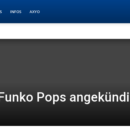
S
INFOS
AXYO
Funko Pops angekündi