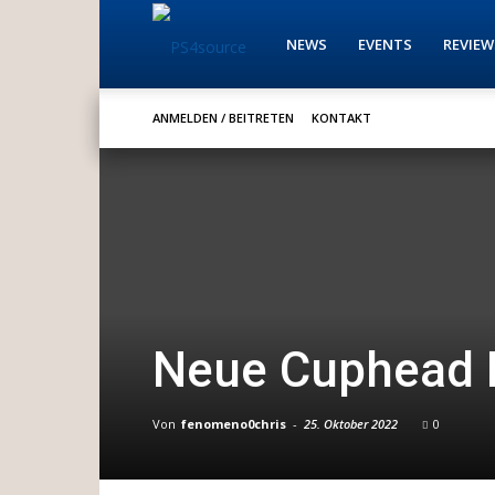
PS4source
NEWS
EVENTS
REVIEW
ANMELDEN / BEITRETEN
KONTAKT
Neue Cuphead 
Von
fenomeno0chris
-
25. Oktober 2022
0