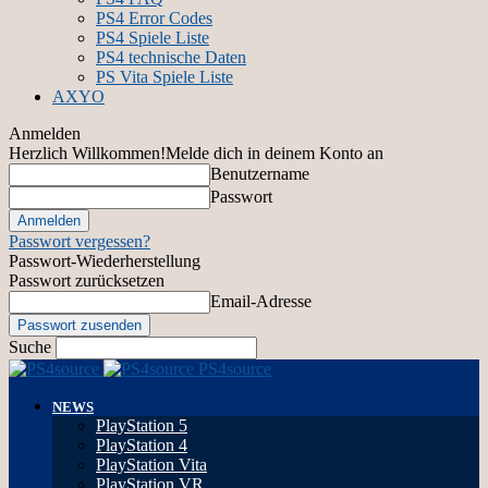
PS4 Error Codes
PS4 Spiele Liste
PS4 technische Daten
PS Vita Spiele Liste
AXYO
Anmelden
Herzlich Willkommen!
Melde dich in deinem Konto an
Benutzername
Passwort
Passwort vergessen?
Passwort-Wiederherstellung
Passwort zurücksetzen
Email-Adresse
Suche
PS4source
NEWS
PlayStation 5
PlayStation 4
PlayStation Vita
PlayStation VR