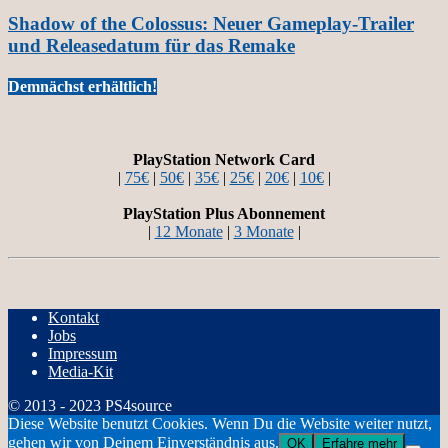
Shadow of the Colossus: Neuer Gameplay-Trailer
und Releasedatum für das Remake
Demnächst erhältlich!
PlayStation Network Card
|
75€
|
50€
|
35€
|
25€
|
20€
|
10€
|
PlayStation Plus Abonnement
|
12 Monate
|
3 Monate
|
Kontakt
Jobs
Impressum
Media-Kit
© 2013 - 2023 PS4source
Diese Website benutzt Cookies. Wenn Du die Website weiter nutzt,
gehen wir von Deinem Einverständnis aus.
OK
Erfahre mehr