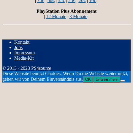
|
75€
|
50€
|
35€
|
25€
|
20€
|
10€
|
PlayStation Plus Abonnement
|
12 Monate
|
3 Monate
|
Kontakt
Jobs
Impressum
Media-Kit
© 2013 - 2023 PS4source
Diese Website benutzt Cookies. Wenn Du die Website weiter nutzt,
gehen wir von Deinem Einverständnis aus.
OK
Erfahre mehr