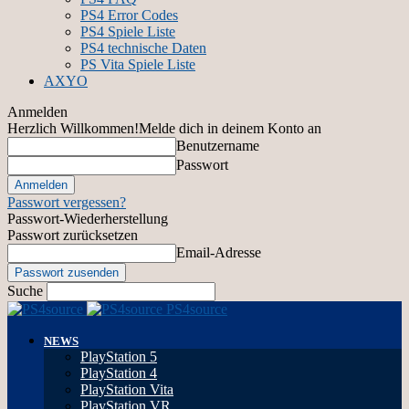
PS4 Error Codes
PS4 Spiele Liste
PS4 technische Daten
PS Vita Spiele Liste
AXYO
Anmelden
Herzlich Willkommen!
Melde dich in deinem Konto an
Benutzername
Passwort
Passwort vergessen?
Passwort-Wiederherstellung
Passwort zurücksetzen
Email-Adresse
Suche
PS4source
NEWS
PlayStation 5
PlayStation 4
PlayStation Vita
PlayStation VR