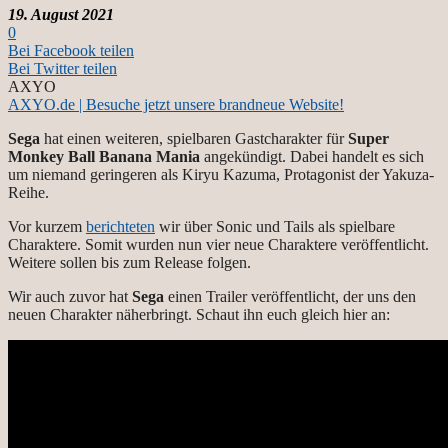
19. August 2021
0
Bei Facebook teilen
Bei Twitter teilen
AXYO
AXYO.de | Besuche jetzt unsere brandneue Website!
Sega
hat einen weiteren, spielbaren Gastcharakter für
Super
Monkey Ball Banana Mania
angekündigt. Dabei handelt es sich
um niemand geringeren als Kiryu Kazuma, Protagonist der Yakuza-
Reihe.
Vor kurzem
berichteten
wir über Sonic und Tails als spielbare
Charaktere. Somit wurden nun vier neue Charaktere veröffentlicht.
Weitere sollen bis zum Release folgen.
Wir auch zuvor hat
Sega
einen Trailer veröffentlicht, der uns den
neuen Charakter näherbringt. Schaut ihn euch gleich hier an: