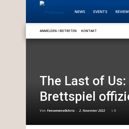
PS4source
NEWS
EVENTS
REVIEW
ANMELDEN / BEITRETEN
KONTAKT
The Last of Us:
Brettspiel offiz
Von
fenomeno0chris
-
2. November 2022
0