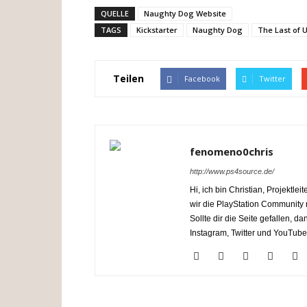
QUELLE
Naughty Dog Website
TAGS
Kickstarter
Naughty Dog
The Last of 
Teilen
Facebook
Twitter
fenomeno0chris
http://www.ps4source.de/
Hi, ich bin Christian, Projektl
wir die PlayStation Communit
Sollte dir die Seite gefallen, 
Instagram, Twitter und YouTube