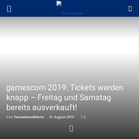
gamescom 2019: Tickets werden
knapp – Freitag und Samstag
bereits ausverkauft!
Von
fenomeno0chris
-
12. August 2019
0